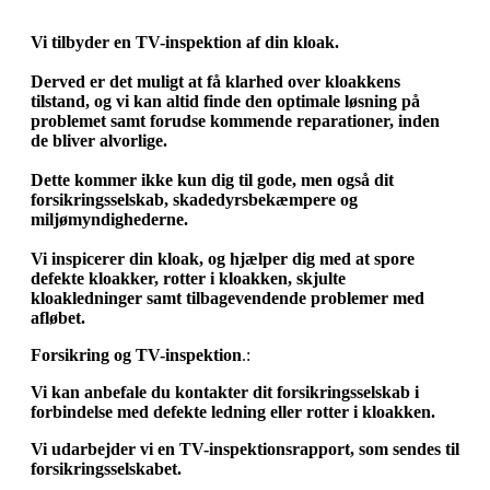
Vi tilbyder en TV-inspektion af din kloak.
Derved er det muligt at få klarhed over kloakkens
tilstand, og vi kan altid finde den optimale løsning på
problemet samt forudse kommende reparationer, inden
de bliver alvorlige.
Dette kommer ikke kun dig til gode, men også dit
forsikringsselskab, skadedyrsbekæmpere og
miljømyndighederne.
Vi inspicerer din kloak, og hjælper dig med at spore
defekte kloakker, rotter i kloakken, skjulte
kloakledninger samt tilbagevendende problemer med
afløbet.
​Forsikring og TV-inspektion​
.:
Vi kan anbefale du kontakter dit forsikringsselskab i
forbindelse med defekte ledning eller rotter i kloakken.
​Vi udarbejder vi en TV-inspektionsrapport, som sendes til
forsikringsselskabet​.