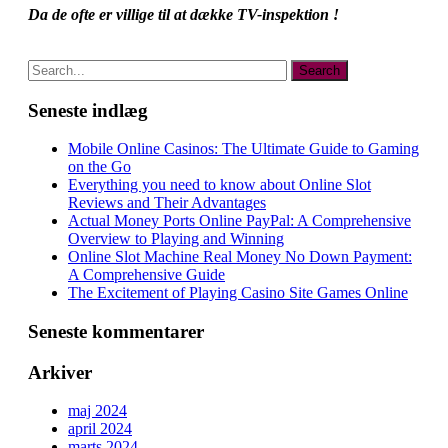
Da de ofte er villige til at dække TV-inspektion !
Seneste indlæg
Mobile Online Casinos: The Ultimate Guide to Gaming
on the Go
Everything you need to know about Online Slot
Reviews and Their Advantages
Actual Money Ports Online PayPal: A Comprehensive
Overview to Playing and Winning
Online Slot Machine Real Money No Down Payment:
A Comprehensive Guide
The Excitement of Playing Casino Site Games Online
Seneste kommentarer
Arkiver
maj 2024
april 2024
marts 2024