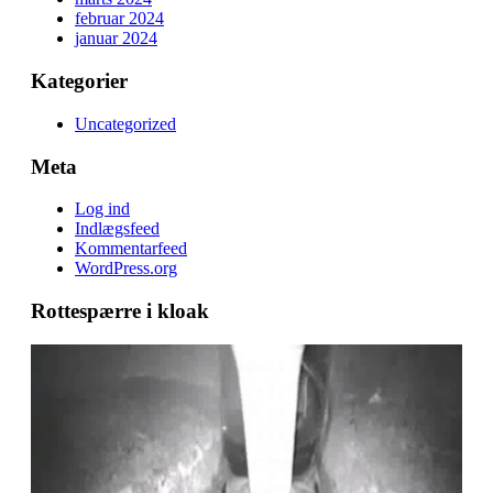
februar 2024
januar 2024
Kategorier
Uncategorized
Meta
Log ind
Indlægsfeed
Kommentarfeed
WordPress.org
Rottespærre i kloak